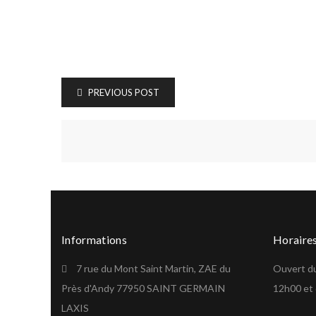
PREVIOUS POST
Informations
Horaire
7 rue du Mont Saint Martin, ZAE du
Ouvert du
Près d'Andy 77950 SAINT GERMAIN
12h00 et
LAXIS