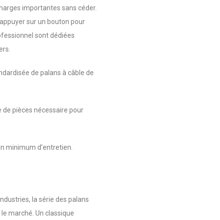
charges importantes sans céder.
e d’appuyer sur un bouton pour
ofessionnel sont dédiées
ers.
ardisée de palans à câble de
e de pièces nécessaire pour
un minimum d’entretien.
ndustries, la série des palans
r le marché. Un classique